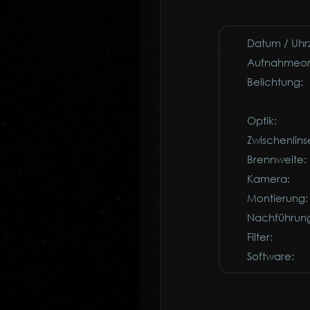
Datum / Uhrz
Aufnahmeor
Belichtung:
Optik:
Zwischenlins
Brennweite:
Kamera:
Montierung:
Nachführun
Filter:
Software: