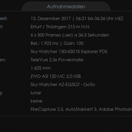
Aufnahmedaten
eit:
13. Dezember 2017 | 06:21 bis 06:26 Uhr MEZ
t:
Erfurt / Thüringen 215 m N.N.
6 x 500 Frames (.ser) a 36.5 Sekunden
Bel.: 1.923 ms | Gain: 100
Sky-Watcher 130/650 f5 Explorer PDS
en:
TeleVue 2,5x Powermate
1.625 mm
ZWO ASI 120 MC 2.0 USB
Sky-Watcher AZ-EQ5GT - GoTo
g:
lunar
keine
FireCapture 2.5, AutoStakkert 3, Adobe Photosh